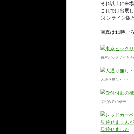
それ以上に来場
これでは出展し
(オンライン版
写真は11時ご
東京ビックサイト正
人通り無し・・・
受付付近の様子