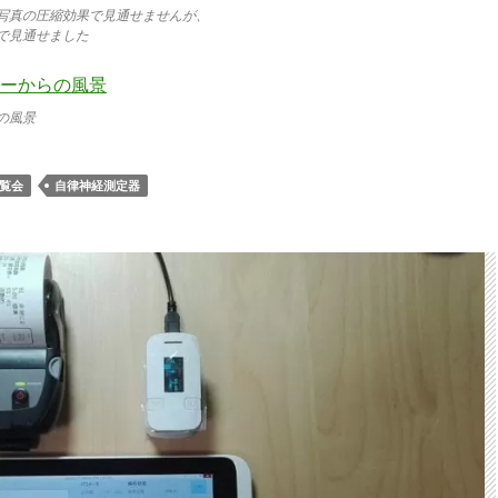
写真の圧縮効果で見通せませんが、
で見通せました
の風景
覧会
自律神経測定器