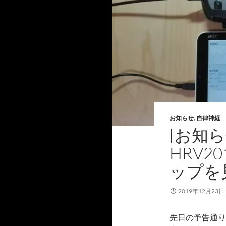
お知らせ
,
自律神経
[お知
HRV2
ップを
2019年12月23日
先日の予告通り