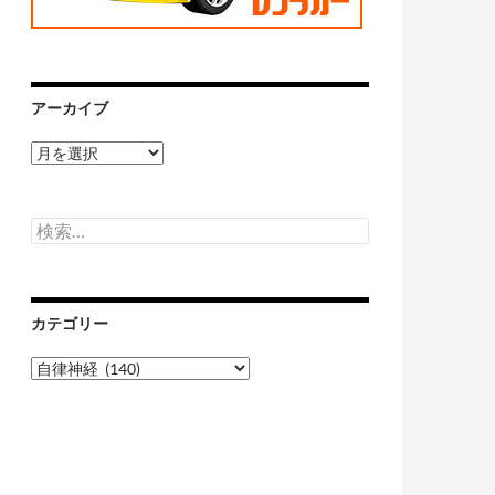
アーカイブ
ア
ー
カ
イ
検
ブ
索:
カテゴリー
カ
テ
ゴ
リ
ー