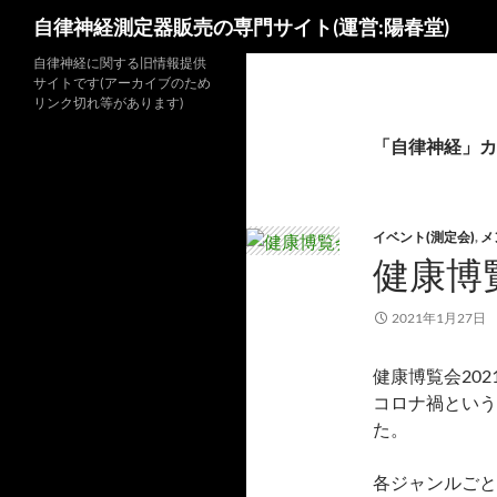
検
自律神経測定器販売の専門サイト(運営:陽春堂)
索
コ
自律神経に関する旧情報提供
サイトです(アーカイブのため
ン
リンク切れ等があります)
テ
ン
「自律神経」カ
ツ
へ
ス
イベント(測定会)
,
メ
キ
健康博覧
ッ
プ
2021年1月27日
健康博覧会20
コロナ禍という
た。
各ジャンルごと