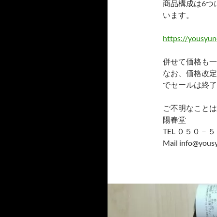
商品構成は6つ
います。
https://yousy
併せて価格も一
なお、価格改定
でセールは終了
ご不明なことは
陽春堂
TEL ０５０－
Mail info@yous