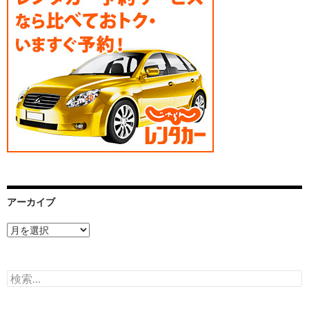
アーカイブ
ア
ー
カ
イ
検
ブ
索: