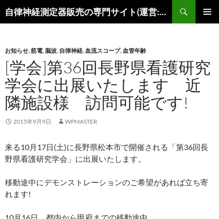
コ
検
自律神経測定器販売の専門サイト(運営:陽春堂)
ン
索
メインメ
テ
ニュー
ン
お知らせ
,
筋電
,
脳波
,
自律神経
,
血流スコープ
,
血管年齢
ツ
[学会]第36回長野県看護研究
へ
ス
学会に出展いたします 近
キ
隣施設様 訪問可能です!
ッ
プ
2015年9月9日
WPMASTER
来る10月17日(土)に長野県松本市で開催される「第36回長
野県看護研究学会」に出展いたします。
移動途中にデモンストレーションのご希望があれば立ち寄
れます!
10月16日 都内から甲府までの移動途中