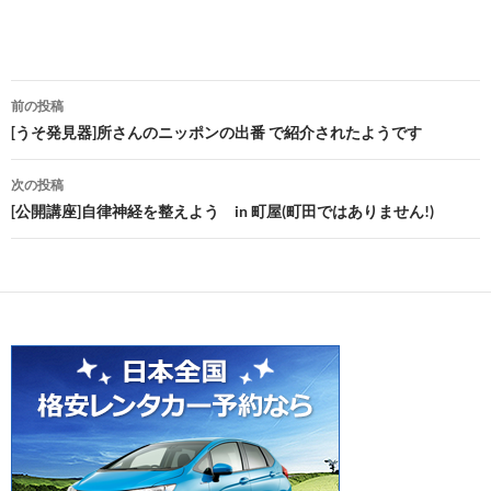
投
前の投稿
稿
[うそ発見器]所さんのニッポンの出番 で紹介されたようです
ナ
次の投稿
ビ
[公開講座]自律神経を整えよう in 町屋(町田ではありません!)
ゲ
ー
シ
ョ
ン