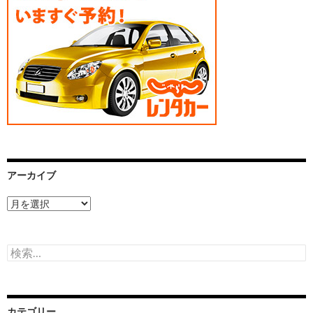
アーカイブ
ア
ー
カ
イ
検
ブ
索:
カテゴリー