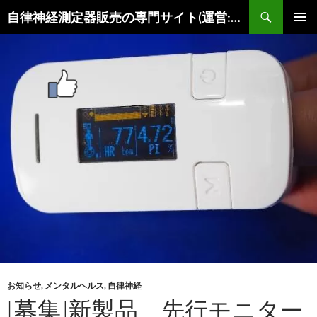
コ
検
自律神経測定器販売の専門サイト(運営:陽春堂)
ン
索
メインメ
テ
ニュー
ン
ツ
へ
ス
キ
ッ
プ
お知らせ
,
メンタルヘルス
,
自律神経
[募集]新製品 先行モニター