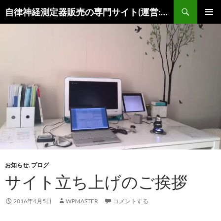
コ
検
自律神経測定器販売の専門サイト(運営:陽春堂)
ン
索
メインメ
テ
ニュー
ン
ツ
へ
ス
キ
ッ
プ
お知らせ
,
ブログ
サイト立ち上げのご挨拶
2016年4月5日
WPMASTER
コメントする