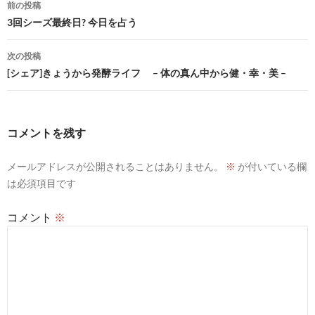
投
前の投稿
稿
3回シーズ最終日? 今日を占う
ナ
次の投稿
ビ
[シェア]きょうから発酵ライフ – 体の真ん中から健・幸・美 –
ゲ
ー
コメントを残す
シ
メールアドレスが公開されることはありません。
※
が付いている欄
ョ
は必須項目です
ン
コメント
※