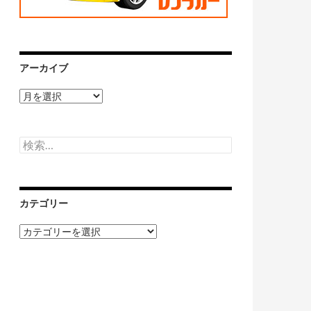
アーカイブ
ア
ー
カ
イ
検
ブ
索:
カテゴリー
カ
テ
ゴ
リ
ー