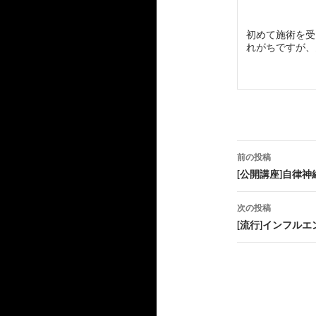
初めて施術を受
れがちですが、
投
前の投稿
稿
[公開講座]自律
ナ
次の投稿
ビ
[流行]インフル
ゲ
ー
シ