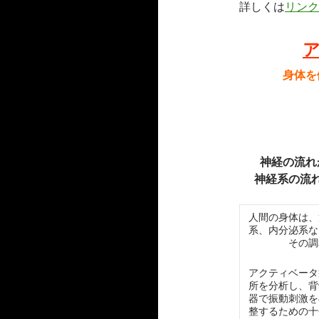
詳しくは
リンク
身体を
神経の流れ
神経系の流
人間の身体は、
系、内分泌系な
その調
アクティベータ
所を分析し、背
器で振動刺激を
整するための十