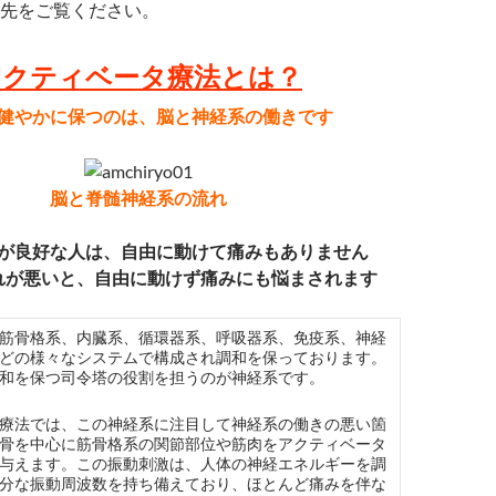
先をご覧ください。
アクティベータ療法とは？
健やかに保つのは、脳と神経系の働きです
脳と脊髄神経系の流れ
が良好な人は、自由に動けて痛みもありません
れが悪いと、自由に動けず痛みにも悩まされます
筋骨格系、内臓系、循環器系、呼吸器系、免疫系、神経
どの様々なシステムで構成され調和を保っております。
和を保つ司令塔の役割を担うのが神経系です。
療法では、この神経系に注目して神経系の働きの悪い箇
骨を中心に筋骨格系の関節部位や筋肉をアクティベータ
与えます。この振動刺激は、人体の神経エネルギーを調
分な振動周波数を持ち備えており、ほとんど痛みを伴な