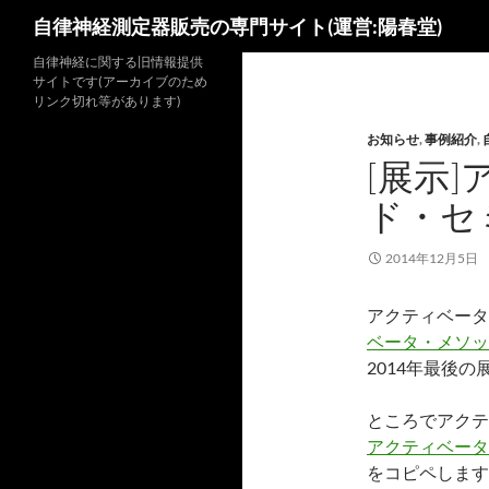
検
自律神経測定器販売の専門サイト(運営:陽春堂)
索
コ
自律神経に関する旧情報提供
サイトです(アーカイブのため
ン
リンク切れ等があります)
テ
お知らせ
,
事例紹介
,
ン
[展示
ツ
へ
ド・セ
ス
キ
2014年12月5日
ッ
プ
アクティベータ
ベータ・メソッ
2014年最後
ところでアクテ
アクティベータ
をコピペします