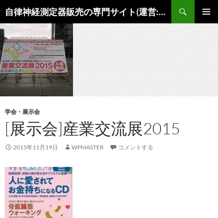
コ
検
自律神経測定器販売の専門サイト(運営:陽春堂)
ン
索
メインメ
テ
ニュー
ン
ツ
へ
ス
キ
ッ
プ
学会・展示会
[展示会]産業交流展2015
2015年11月19日
WPMASTER
コメントする