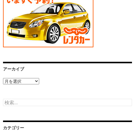
アーカイブ
ア
ー
カ
イ
検
ブ
索:
カテゴリー