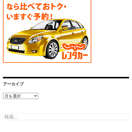
アーカイブ
ア
ー
カ
イ
検
ブ
索: