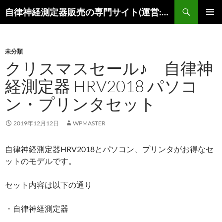
コ
検
自律神経測定器販売の専門サイト(運営:陽春堂)
ン
索
メインメ
テ
ニュー
ン
未分類
ツ
クリスマスセール♪ 自律神
へ
ス
経測定器 HRV2018 パソコ
キ
ン・プリンタセット
ッ
プ
2019年12月12日
WPMASTER
自律神経測定器HRV2018とパソコン、プリンタがお得なセ
ットのモデルです。
セット内容は以下の通り
・自律神経測定器