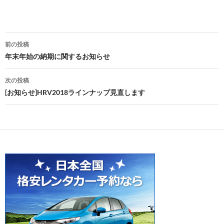
投
前の投稿
稿
年末年始の納期に関するお知らせ
ナ
次の投稿
ビ
[お知らせ]HRV2018ラインナップ見直します
ゲ
ー
シ
ョ
ン