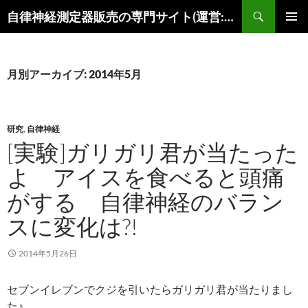
コ
検
自律神経測定器販売の専門サイト(運営:陽春堂)
ン
索
メインメ
テ
ニュー
ン
ツ
月別アーカイブ: 2014年5月
へ
ス
キ
研究
,
自律神経
ッ
[実験]ガリガリ君が当たった
プ
よ アイスを食べると頭痛
がする 自律神経のバラン
スに変化は?!
2014年5月26日
セブンイレブンでクジを引いたらガリガリ君が当たりまし
た♪