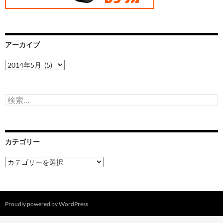
アーカイブ
ア
ー
カ
イ
検
ブ
索:
カテゴリー
カ
テ
ゴ
リ
ー
Proudly powered by WordPress