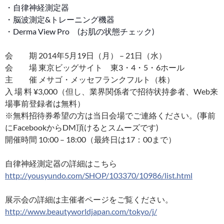
・自律神経測定器
・脳波測定&トレーニング機器
・Derma View Pro (お肌の状態チェック)
会 期 2014年5月19日（月） – 21日（水）
会 場 東京ビッグサイト 東3・4・5・6ホール
主 催 メサゴ・メッセフランクフルト（株）
入 場 料 ¥3,000（但し、業界関係者で招待状持参者、Web
来
場事前登録者は無料）
※無料招待券希望の方は当日会場でご連絡ください。(事
前
にFacebookからDM頂けるとスムーズです)
開催時間 10:00 – 18:00（最終日は17：00まで）
自律神経測定器の詳細はこちら
http://yousyundo.com/SHOP/
103370/10986/list.html
展示会の詳細は主催者ページをご覧ください。
http://
www.beautyworldjapan.com/
tokyo/j/